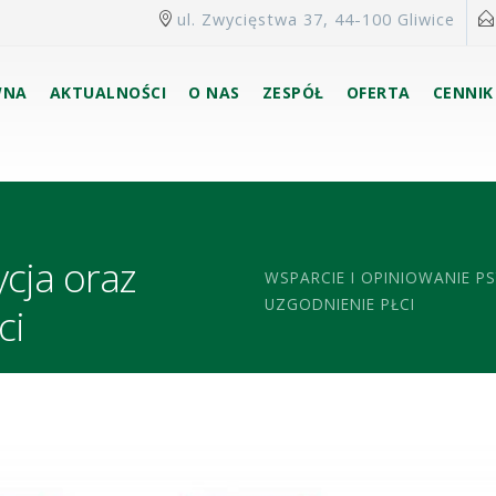
ul. Zwycięstwa 37, 44-100 Gliwice
WNA
AKTUALNOŚCI
O NAS
ZESPÓŁ
OFERTA
CENNIK
e
ycja oraz
WSPARCIE I OPINIOWANIE 
UZGODNIENIE PŁCI
ci