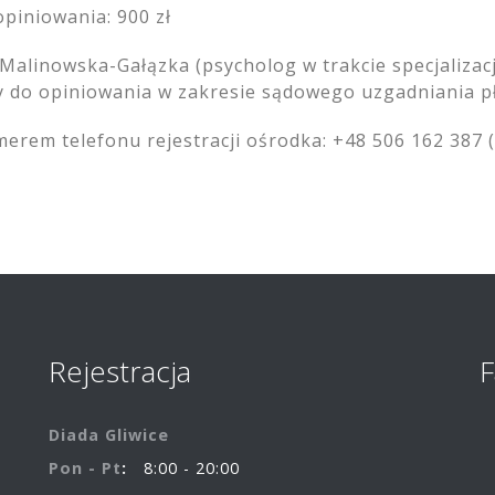
piniowania: 900 zł
 Malinowska-Gałązka (psycholog w trakcie specjalizacj
y do opiniowania w zakresie sądowego uzgadniania pł
rem telefonu rejestracji ośrodka: +48 506 162 387 
Rejestracja
Diada Gliwice
Pon - Pt
8:00 - 20:00