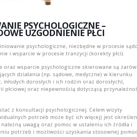
wsparcia z elementami
edukacji dla dorosłych z
WANIE PSYCHOLOGICZNE –
ozą ADHD
DOWE UZGODNIENIE PŁCI
pnia 2025
piniowanie psychologiczne, niezbędne w procesie są
e i wsparcie w procesie tranzycji (korekty płci).
ie oraz wsparcie psychologiczne skierowane są zaró
ących działania (np. sądowe, medyczne) w kierunku
, młodych dorosłych i ich rodzin oraz dorosłych),
ii płciowej oraz niepewnością dotyczącą przynależnoś
ać z konsultacji psychologicznej. Celem wizyty
idualnych potrzeb może być ich więcej) jest określen
z należną uwagą oraz pomoc w ustaleniu ich źródła i
leniu potrzeb i możliwości uzyskania stosownej pomoc