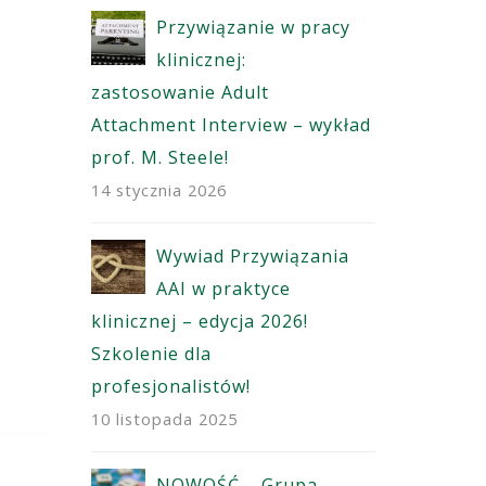
owe
Przywiązanie w pracy
N
klinicznej:
d
tu
zastosowanie Adult
młodzie
Attachment Interview – wykład
dzienne
prof. M. Steele!
21 lipca 
14 stycznia 2026
czne
G
ieży –
Wywiad Przywiązania
d
/2026
AAI w praktyce
Edycja r
klinicznej – edycja 2026!
13 lipca 
Szkolenie dla
profesjonalistów!
ci.
W
10 listopada 2025
W
eży!
terapeut
NOWOŚĆ – Grupa
10 lipca 