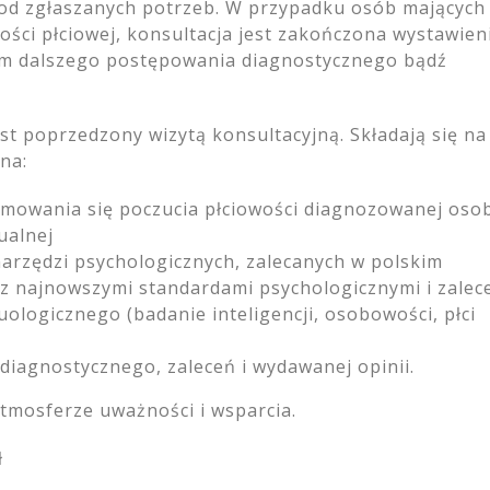
e od zgłaszanych potrzeb. W przypadku osób mających
ości płciowej, konsultacja jest zakończona wystawie
em dalszego postępowania diagnostycznego bądź
st poprzedzony wizytą konsultacyjną. Składają się na
na:
ormowania się poczucia płciowości diagnozowanej oso
ualnej
narzędzi psychologicznych, zalecanych w polskim
z najnowszymi standardami psychologicznymi i zalec
logicznego (badanie inteligencji, osobowości, płci
iagnostycznego, zaleceń i wydawanej opinii.
tmosferze uważności i wsparcia.
ł