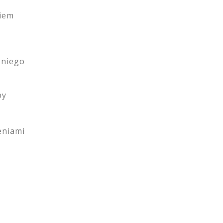
niem
 niego
by
eniami