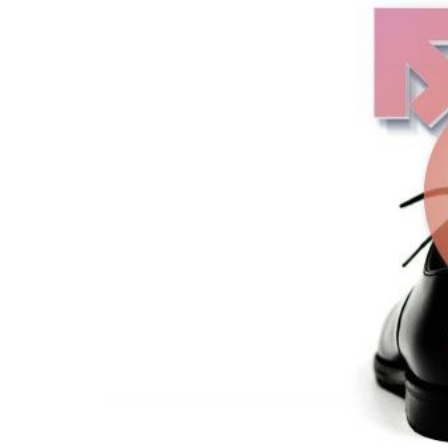
zasto
Attach
prof. 
14 sty
klinic
Szkole
profes
10 lis