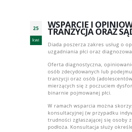
psycho
WSPARCIE I OPINIO
diagn
25
TRANZYCJA ORAZ SĄ
4 sier
kwi
Diada poszerza zakres usług o o
uzgadniania płci oraz diagnozowani
Oferta diagnostyczna, opiniowan
osób zdecydowanych lub podejmuj
tranzycji oraz osób (adolescentów
mierzących się z poczuciem dysfor
binarnie pojmowanej płci.
W ramach wsparcia można skorzyst
konsultacyjnej (w przypadku indyw
trudności zgłaszającej się osoby 
podłoża. Konsultacja służy okreś