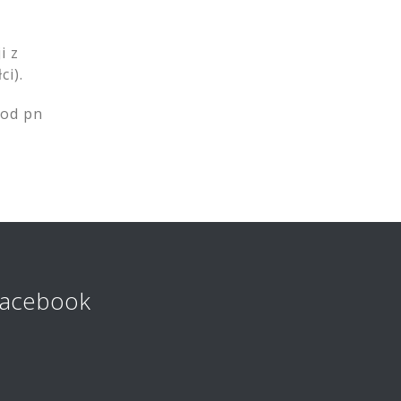
i z
ci).
(od pn
Facebook