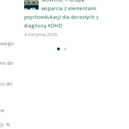
wsparcia z elementami
psychoedukacji dla dorosłych z
diagnozą ADHD
4 sierpnia 2025
dowego
wno do
ci do
ie
y, w