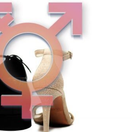
Przywiązanie w pracy
NOWOŚĆ – Grup
klinicznej:
diagnozy dzieci i
sowanie Adult
młodzieży w formie poby
ment Interview – wykład
dziennego
M. Steele!
21 lipca 2025
cznia 2026
Grupy terapeuty
Wywiad Przywiązania
dla dzieci i młodz
AAI w praktyce
Edycja rok szkolny 2025
znej – edycja 2026!
13 lipca 2025
nie dla
jonalistów!
W głowie się mieś
topada 2025
Wakacyjne grupy
terapeutyczne dla młodzi
NOWOŚĆ – Grupa
10 lipca 2025