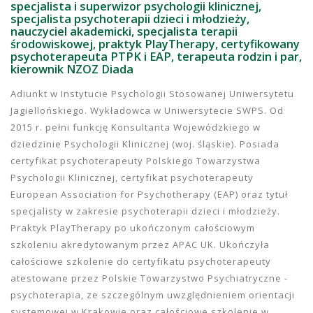
specjalista i superwizor psychologii klinicznej,
specjalista psychoterapii dzieci i młodzieży,
nauczyciel akademicki, specjalista terapii
środowiskowej, praktyk PlayTherapy, certyfikowany
psychoterapeuta PTPK i EAP, terapeuta rodzin i par,
kierownik NZOZ Diada
Adiunkt w Instytucie Psychologii Stosowanej Uniwersytetu
Jagiellońskiego. Wykładowca w Uniwersytecie SWPS. Od
2015 r. pełni funkcję Konsultanta Wojewódzkiego w
dziedzinie Psychologii Klinicznej (woj. śląskie). Posiada
certyfikat psychoterapeuty Polskiego Towarzystwa
Psychologii Klinicznej, certyfikat psychoterapeuty
European Association for Psychotherapy (EAP) oraz tytuł
specjalisty w zakresie psychoterapii dzieci i młodzieży.
Praktyk PlayTherapy po ukończonym całościowym
szkoleniu akredytowanym przez APAC UK. Ukończyła
całościowe szkolenie do certyfikatu psychoterapeuty
atestowane przez Polskie Towarzystwo Psychiatryczne -
psychoterapia, ze szczególnym uwzględnieniem orientacji
systemowej w Krakowie oraz całościowe szkolenie w