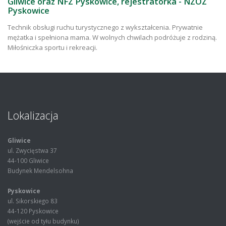
Gliwice oraz NFZ Pyskowice, rejestratorka - NZOZ
Pyskowice
Technik obsługi ruchu turystycznego z wykształcenia. Prywatnie
mężatka i spełniona mama. W wolnych chwilach podróżuje z rodziną.
Miłośniczka sportu i rekreacji.
Lokalizacja
Gliwice
ul. Zwycięstwa 37
44-100 Gliwice
Budynek Mendelsohna
Pyskowice
ul. Sikorskiego 83
44-120 Pyskowice
(wejście od tyłu budynku)